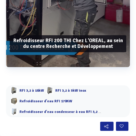
Refroidisseur RFI 200 THI Chez L'OREAL, au sein
du centre Recherche et Développement
Voir plus
RFI 3,2 à 16kW
RFI 3,2 à 5kW inox
Refroidisseur d'eau RFI 170KW
Refroidisseur d'eau condenseur à eau RFI 3,2 à 9 kW