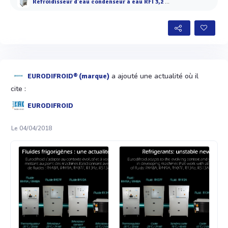
Refroidisseur d'eau condenseur à eau RFI 3,2 à 9 kW
a ajouté une actualité où il
EURODIFROID® (marque)
cite :
EURODIFROID
Le 04/04/2018