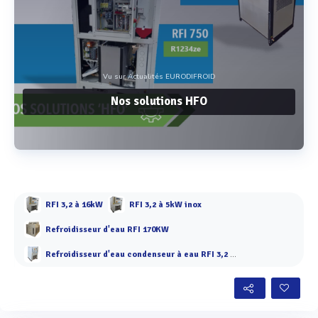
Vu sur Actualités EURODIFROID
Nos solutions HFO
Voir plus
RFI 3,2 à 16kW
RFI 3,2 à 5kW inox
Refroidisseur d'eau RFI 170KW
Refroidisseur d'eau condenseur à eau RFI 3,2 à 9 kW