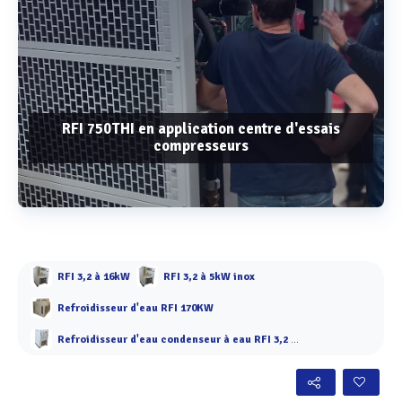
RFI 750THI en application centre d'essais
compresseurs
Voir plus
RFI 3,2 à 16kW
RFI 3,2 à 5kW inox
Refroidisseur d'eau RFI 170KW
Refroidisseur d'eau condenseur à eau RFI 3,2 à 9 kW