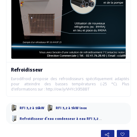
Refroidisseur
Eurodifroid propose des refroidisseurs spécifiquement adaptés
pour atteindre des basses températures (-25 °C). Plus
d'informations sur : http://ow.ly/VHYc30l5BBT
RFI 3,2 à 16kW
RFI 3,2 à 5kW inox
Refroidisseur d'eau condenseur à eau RFI 3,2 à 9 kW