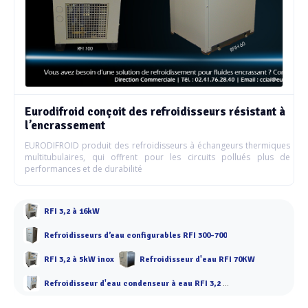
Eurodifroid conçoit des refroidisseurs résistant à
l’encrassement
EURODIFROID produit des refroidisseurs à échangeurs thermiques
multitubulaires, qui offrent pour les circuits pollués plus de
performances et de durabilité
RFI 3,2 à 16kW
Refroidisseurs d’eau configurables RFI 300-700
RFI 3,2 à 5kW inox
Refroidisseur d'eau RFI 70KW
Refroidisseur d'eau condenseur à eau RFI 3,2 à 9 kW