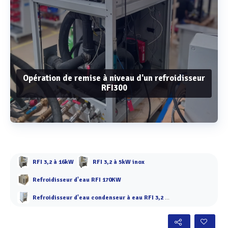
Opération de remise à niveau d'un refroidisseur
RFI300
Voir plus
RFI 3,2 à 16kW
RFI 3,2 à 5kW inox
Refroidisseur d'eau RFI 170KW
Refroidisseur d'eau condenseur à eau RFI 3,2 à 9 kW