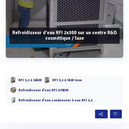
Refroidisseur d'eau RFI 2x300 sur un centre R&D
cosmétique / luxe
Voir plus
RFI 3,2 à 16kW
RFI 3,2 à 5kW inox
Refroidisseur d'eau RFI 170KW
Refroidisseur d'eau condenseur à eau RFI 3,2 à 9 kW