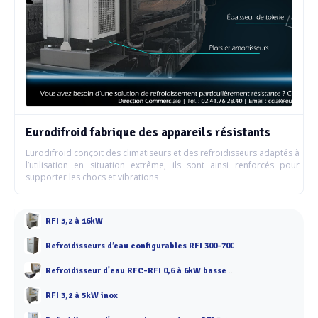
Eurodifroid fabrique des appareils résistants
Eurodifroid conçoit des climatiseurs et des refroidisseurs adaptés à
l’utilisation en situation extrême, ils sont ainsi renforcés pour
supporter les chocs et vibrations
RFI 3,2 à 16kW
Refroidisseurs d’eau configurables RFI 300-700
Refroidisseur d'eau RFC-RFI 0,6 à 6kW basse température
RFI 3,2 à 5kW inox