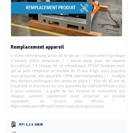
Remplacement appareil
// Votre refroidisseur arrive en fin de vie ? // Votre unité frigorifique
a besoin d'être remplacée ? > Aucun souci pour les experts
Eurodifroid. ? A l'image de ce refroidisseur RFI300 flambant neuf,
qui va venir remplacer un modèle de 25 ans d'âge, nous pouvons
vous proposer des appareils 100% interchangeables ! ? - Analyse
des dossiers techniques des unités en place ? - Plus de 30 ans de
traçabilité et d'archives sur nos appareils Eurodifroid N'hésitez pas
à nous contacter : à partir de vos besoins et contraintes, nos
équipes peuvent rapidement vous proposer un produit
équivalent... ou encore plus efficace ! >
https://www.eurodifroid.fr/menu-haut-de-page/contact/
RFI 3,2 à 16kW