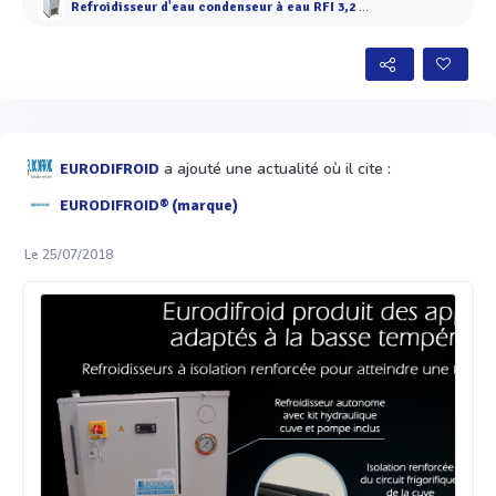
Refroidisseur d'eau condenseur à eau RFI 3,2 à 9 kW
a ajouté une actualité où il cite :
EURODIFROID
EURODIFROID® (marque)
Le 25/07/2018