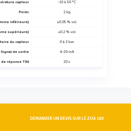
érature capteur
-10 à 50 °C
Poids
2 kg
amme inférieure)
±0,05 % vol
mme supérieure)
±0,2 % vol
toire du capteur
0 à 3 bar
Signal de sortie
4–20 mA
 de réponse T90
20 s
DEMANDER UN DEVIS SUR LE ZOA 100