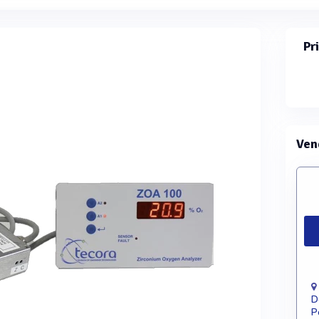
Pr
Ven
D
P