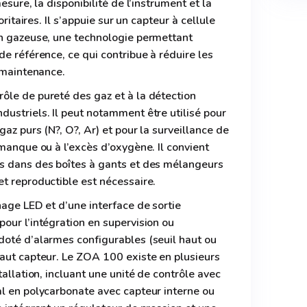
esure, la disponibilité de l’instrument et la
oritaires. Il s’appuie sur un capteur à cellule
on gazeuse, une technologie permettant
de référence, ce qui contribue à réduire les
a maintenance.
ôle de pureté des gaz et à la détection
ustriels. Il peut notamment être utilisé pour
az purs (N?, O?, Ar) et pour la surveillance de
 manque ou à l’excès d’oxygène. Il convient
s dans des boîtes à gants et des mélangeurs
t reproductible est nécessaire.
hage LED et d’une interface de sortie
our l’intégration en supervision ou
doté d’alarmes configurables (seuil haut ou
faut capteur. Le ZOA 100 existe en plusieurs
tallation, incluant une unité de contrôle avec
al en polycarbonate avec capteur interne ou