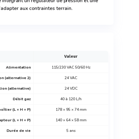
e intégrant un régulateur de pression et une
dapter aux contraintes terrain.
Valeur
Alimentation
115/230 VAC 50/60 Hz
n (alternative 2)
24 VAC
ion (alternative)
24 VDC
Débit gaz
40 à 120 L/h
îtier (L × H × P)
178 × 95 × 74 mm
pteur (L × H × P)
140 × 64 × 58 mm
Durée de vie
5 ans