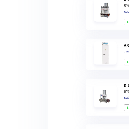
SY
DI
1
A
TR
1
D
SY
DI
1