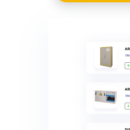
A
TR
5
A
TR
2
D