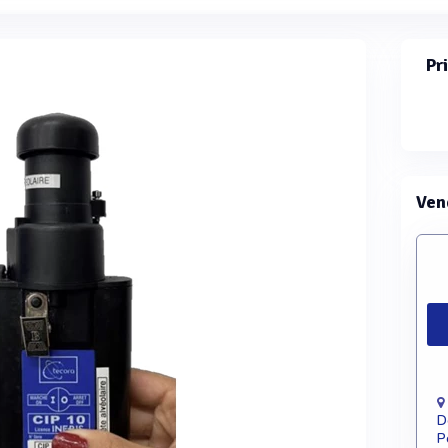
Pr
Ven
D
P