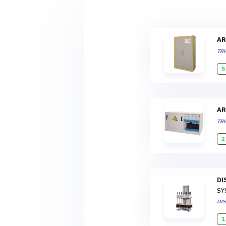
A
TR
5
A
TR
2
D
SY
DI
1