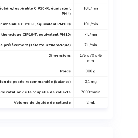
olaire/respirable CIP10-R, équivalent
10 L/min
PM4)
 inhalable CIP10-I, équivalent PM100)
10 L/min
 thoracique CIP10-T, équivalent PM10)
7 L/min
de prélèvement (sélecteur thoracique)
7 L/min
Dimensions
175 x 70 x 45
mm
Poids
300 g
sion de pesée recommandée (balance)
0,1 mg
de rotation de la coupelle de collecte
7000 tr/min
Volume de liquide de collecte
2 mL