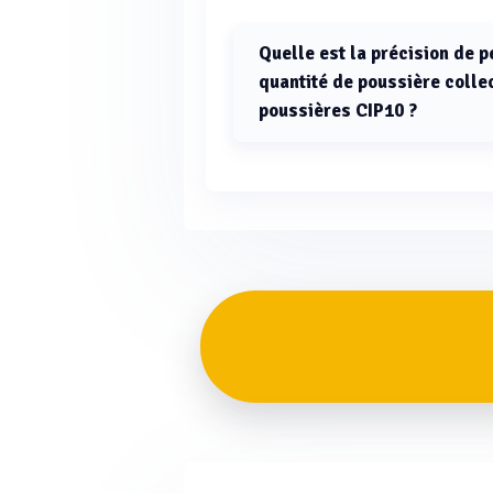
Quelle est la précision de
quantité de poussière colle
poussières CIP10 ?
La quantité de poussière collectée
peut être déterminée par pesée av