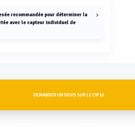
 pesée recommandée pour déterminer la
ctée avec le capteur individuel de
 avec le capteur individuel de poussières CIP10
ec une balance de précision de 0,1 mg.
DEMANDER UN DEVIS SUR LE CIP10