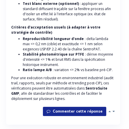
Test blanc externe (optionnel)
: appliquer un
standard diffusant traçable sur la fenêtre process afin
d'isoler un effet lié à l'interface optique (ex. état de
surface, film résiduel).
Critères d'acceptation usuels (à adapter à votre
stratégie de contrôle)
Reproductibilité longueur d'onde
: delta lambda
max <= 0,2 nm (cible) et exactitude <= 1 nm selon
exigences USP/EP 2.2.40 de la chaîne SentroPAT.
Stabilité photométrique sur PTFE
: dérive moyenne
d'intensité <= 1% et bruit RMS dans la spécification
historique instrument.
Ratio lampe A/B
: variation <= 2% vs baseline pré-CIP.
Pour une exécution robuste en environnement industriel (audit
trail, rapports, seuils par méthode et trending post-CIP), ces
vérifications peuvent être automatisées dans
SentroSuite
GMP
, afin de standardiser les contrôles et de faciliter le
déploiement sur plusieurs lignes.
Commenter cette réponse