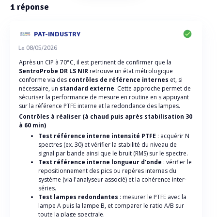
1
réponse
PAT-INDUSTRY
Le 08/05/2026
Après un CIP à 70°C, il est pertinent de confirmer que la
SentroProbe DR LS NIR
retrouve un état métrologique
conforme via des
contrôles de référence internes
et, si
nécessaire, un
standard externe
. Cette approche permet de
sécuriser la performance de mesure en routine en s'appuyant
sur la référence PTFE interne et la redondance des lampes.
Contrôles à réaliser (à chaud puis après stabilisation 30
à 60 min)
Test référence interne intensité PTFE
: acquérir N
spectres (ex. 30) et vérifier la stabilité du niveau de
signal par bande ainsi que le bruit (RMS) sur le spectre.
Test référence interne longueur d'onde
: vérifier le
repositionnement des pics ou repères internes du
système (via l'analyseur associé) et la cohérence inter-
séries.
Test lampes redondantes
: mesurer le PTFE avec la
lampe A puis la lampe B, et comparer le ratio A/B sur
toute la plage spectrale.