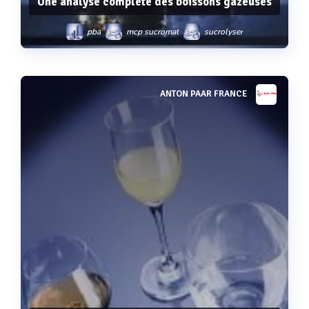
Une analyse complète des boissons gazeuses
pba
mcp sucromat
sucrolyser
tpo 5000
dma 5000 m
dma 4500 m
ANTON PAAR FRANCE
Voir plus