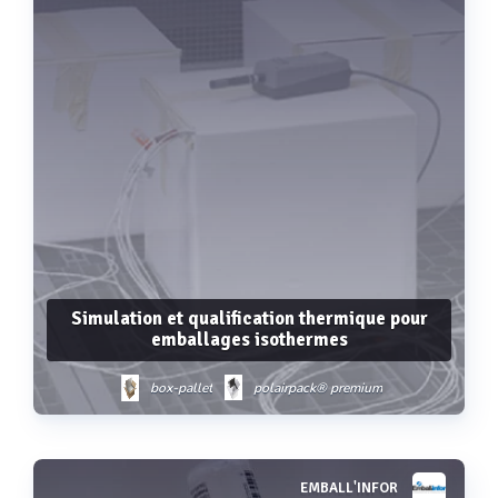
Simulation et qualification thermique pour
emballages isothermes
box-pallet
polairpack® premium
polairpack® standard
polairkub
polairpack® reutilisable
EMBALL'INFOR