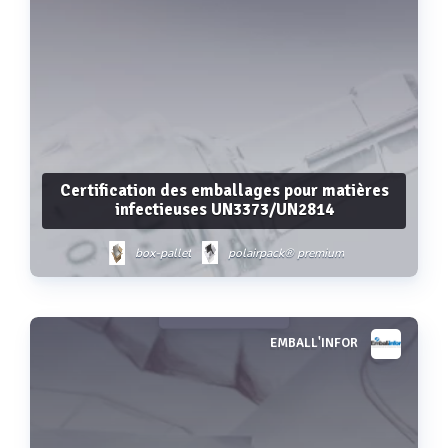
Certification des emballages pour matières
infectieuses UN3373/UN2814
box-pallet
polairpack® premium
polairpack® standard
polairkub
polairpack® reutilisable
EMBALL'INFOR
Voir plus