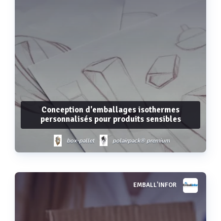
Conception d'emballages isothermes
personnalisés pour produits sensibles
box-pallet
polairpack® premium
polairpack® standard
polairkub
polairpack® reutilisable
EMBALL'INFOR
Voir plus