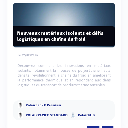
Nouveaux matériaux isolants et défis
logistiques en chaîne du froid
Le 27/02/2026
Découvrez comment les innovations en matériaux
isolants, notamment la mousse de polyuréthane haute
densité, révolutionnent la chaîne du froid en améliorant
la performance thermique et en répondant aux défis
logistiques du transport de produits thermosensibles.
Polairpack® Premium
POLAIRPACK® STANDARD
PolairKUB