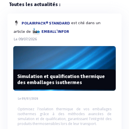
Toutes les actualités :
est cité dans un
POLAIRPACK® STANDARD
article de
EMBALL'INFOR
Le 09/07/2026
Simulation et qualification thermique
des emballages isothermes
Le 09/07/2026
Optimisez l'isolation thermique de vos emballages
isothermes grâce à des méthodes avancées de
simulation et de qualification, garantissant l'intégrité des
produits thermosensibles lors de leur transport.