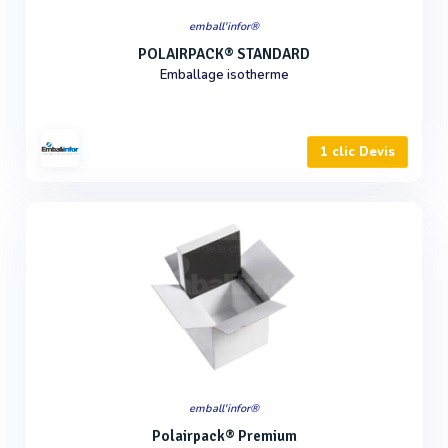
emball'infor®
POLAIRPACK® STANDARD
Emballage isotherme
1 clic Devis
emball'infor®
Polairpack® Premium