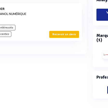
DER
V
HANOL NUMÉRIQUE
intéressés
écentes
Recevoir un devis
Marqu
(1)
Profe