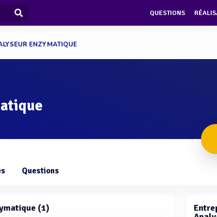
QUESTIONS
RÉALIS
ALYSEUR ENZYMATIQUE
atique
es
Questions
zymatique (1)
Entrep
Analy