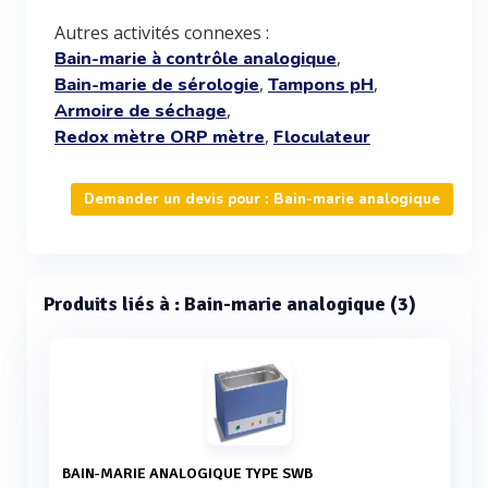
Autres activités connexes :
,
Bain-marie à contrôle analogique
,
,
Bain-marie de sérologie
Tampons pH
,
Armoire de séchage
,
Redox mètre ORP mètre
Floculateur
Demander un devis pour : Bain-marie analogique
Produits liés à : Bain-marie analogique (3)
BAIN-MARIE ANALOGIQUE TYPE SWB