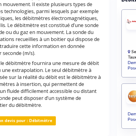
en mouvement. Il existe plusieurs types de
tes technologies, parmi lesquels par exemple
iques, les débitmètres électromagnétiques,
olis. Le débitmètre est constitué d’une sonde
quide ou du gaz en mouvement. La sonde du
tions recueillies à un boitier qui dispose de
 traduire cette information en donnée
Se
r seconde (m/s).
Taux
 le débitmètre fournira une mesure de débit
Dema
Pose
 une extrapolation. Le seul débitmètre à
ée sur la réalité du débit est le débitmètre à
itmètres à insertion, qui permettent de
n fluide difficilement accessible ou distant
 sonde peut disposer d’un système de
itier du débitmètre.
Dema
Pose
n devis pour : Débitmètre