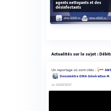
agents nettoyants et des
désinfectants
dma 5000 m
dma 4500 m
dma 4100 m
dma 4200 m
dma
dma 35
Voir plus
Actualités sur le sujet : Débi
Un reportage où sont cités :
ANT
Densimètre DMA Génération M
Le 13/02/2017