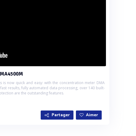
e DMA4500M
 is now quick and easy: with the concentration meter DMA
st results, fully automated data processing, over 140 built-
tection are the outstanding features.
Partager
Aimer