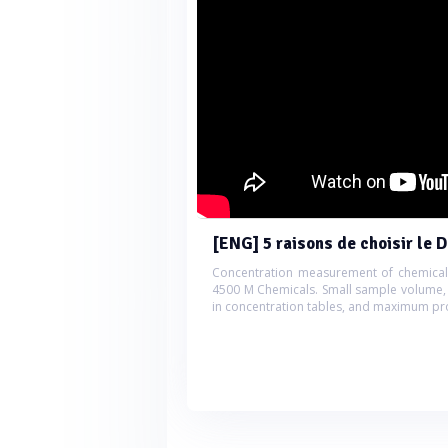
[ENG] 5 raisons de choisir l
Concentration measurement of chemicals
4500 M Chemicals. Small sample volume, fa
in concentration tables, and maximum pro