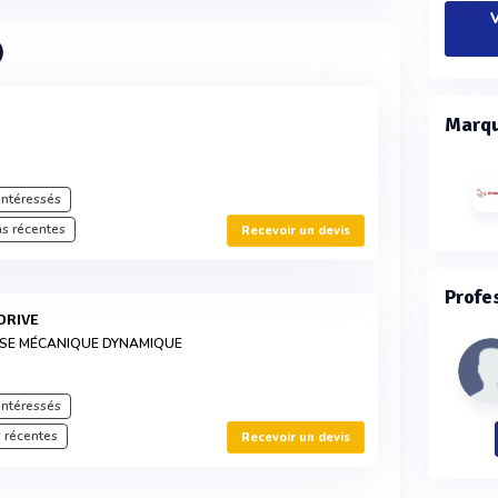
V
)
Marqu
intéressés
s récentes
Recevoir un devis
Profe
IDRIVE
YSE MÉCANIQUE DYNAMIQUE
intéressés
 récentes
Recevoir un devis