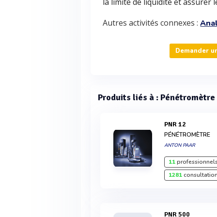
la limite de liquidité et assurer
Autres activités connexes :
Anal
Demander un
Produits liés à : Pénétromètre
PNR 12
PÉNÉTROMÈTRE
ANTON PAAR
11
professionnels
1281
consultation
PNR 500