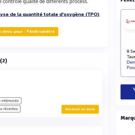
 le contrôle qualité de différents process.
yse de la quantité totale d'oxygène (TPO)
 devis pour : Pénétromètre
Se
Taux
 (2)
Dema
Pose
V
 intéressés
s récentes
Recevoir un devis
Marqu