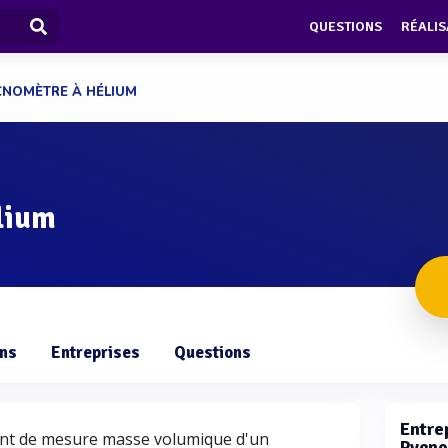
QUESTIONS
RÉALIS
CNOMÈTRE À HÉLIUM
lium
ons
Entreprises
Questions
Entrep
ent de mesure masse volumique d'un
Pycno