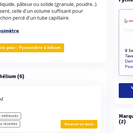
iquide, pâteux ou solide (granule, poudre...).
ent, celle d'un volume suffisant pour
chon percé d'un tube capillaire.
osimètre
is pour : Pycnomètre à hélium
Se
Taux
Dema
Pose
 hélium (6)
V
AZ
Marqu
 intéressés
(2)
s récentes
Recevoir un devis