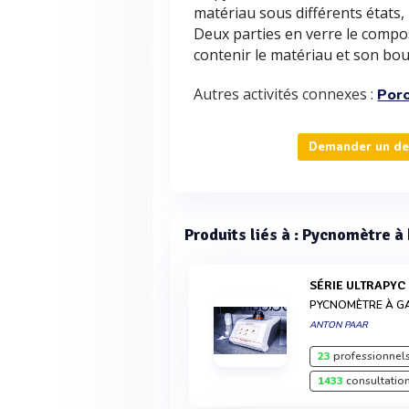
matériau sous différents états, l
Deux parties en verre le compos
contenir le matériau et son bou
Autres activités connexes :
Por
Demander un dev
Produits liés à : Pycnomètre à
SÉRIE ULTRAPYC
PYCNOMÈTRE À G
ANTON PAAR
23
professionnels
1433
consultation