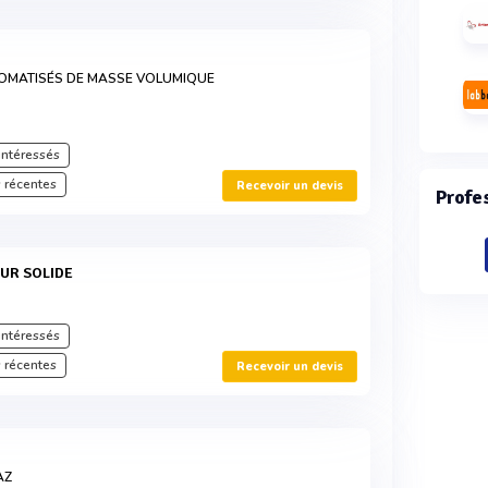
OMATISÉS DE MASSE VOLUMIQUE
intéressés
 récentes
Recevoir un devis
Profe
UR SOLIDE
intéressés
 récentes
Recevoir un devis
AZ