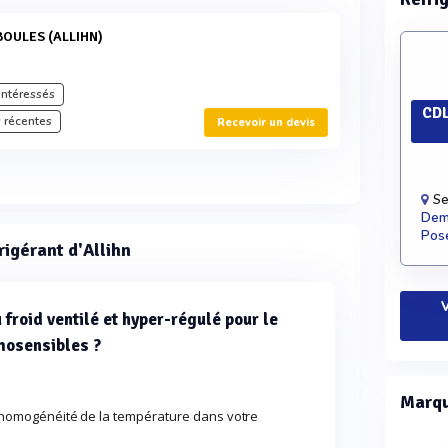
BOULES (ALLIHN)
intéressés
CDL
 récentes
Recevoir un devis
Se
Dema
Pose
rigérant d'Allihn
V
froid ventilé et hyper-régulé pour le
mosensibles ?
Marqu
 l'homogénéité de la température dans votre