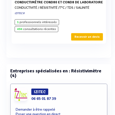
CONDUCTIMÈTRE COND80 ET COND8 DE LABORATOIRE
CONDUCTIVITÉ / RÉSISTIVITÉ /T°C / TDS / SALINITÉ
IZITEC®
1
professionnels intéressés
494
consultations récentes
Recevoir un devis
Entreprises spécialisées en : Résistivimètre
(4)
IZITEC
06 65 01 87 39
Demander à être rappelé
Poser une question en direct