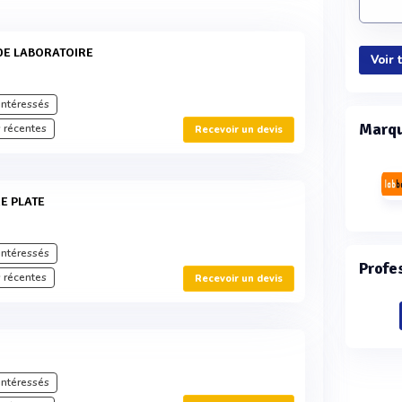
 DE LABORATOIRE
Voir 
intéressés
Marqu
 récentes
Recevoir un devis
RE PLATE
intéressés
Profe
 récentes
Recevoir un devis
intéressés