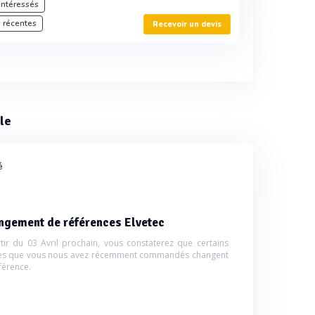
intéressés
 récentes
Recevoir un devis
ule
é
ngement de références Elvetec
tir du 03 Avril prochain, vous constaterez que certains
les que vous nous avez récemment commandés changent
férence.