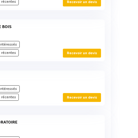
 récentes
Recevoir un devis
E BOIS
intéressés
 récentes
Recevoir un devis
intéressés
 récentes
Recevoir un devis
ORATOIRE