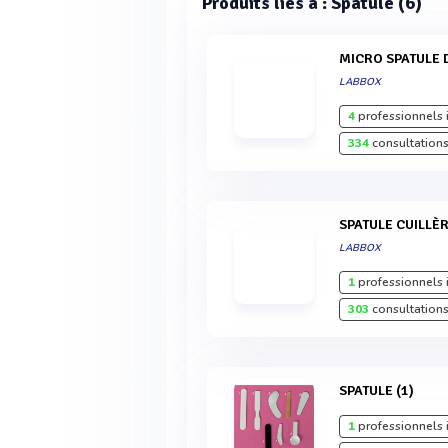
Produits liés à : Spatule (6)
MICRO SPATULE
LABBOX
4
professionnels 
334
consultations
SPATULE CUILLÈ
LABBOX
1
professionnels 
303
consultations
SPATULE (1)
1
professionnels 