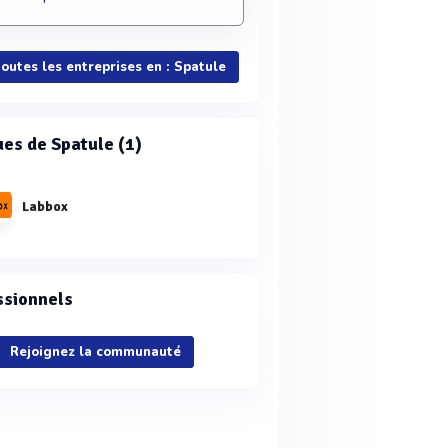
toutes les entreprises en : Spatule
es de Spatule (1)
Labbox
ssionnels
Rejoignez la communauté