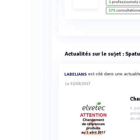
1
professionnels 
275
consultations
Actualités sur le sujet : Spat
est cité dans une actualit
LABELIANS
Le 31/03/2017
Cha
A par
artic
de ré