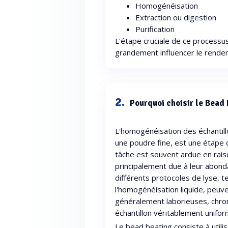
Homogénéisation
Extraction ou digestion
Purification
L'étape cruciale de ce processus
grandement influencer le rendem
2.
Pourquoi choisir le Bead
L'homogénéisation des échantill
une poudre fine, est une étape c
tâche est souvent ardue en rais
principalement due à leur abonda
différents protocoles de lyse, t
l'homogénéisation liquide, peu
généralement laborieuses, chro
échantillon véritablement unifor
Le bead beating consiste à utili