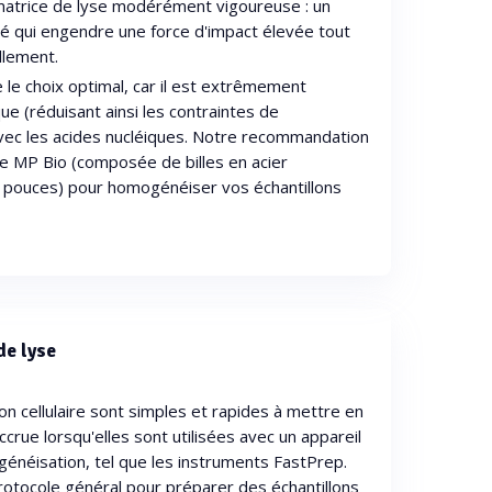
 matrice de lyse modérément vigoureuse : un
é qui engendre une force d'impact élevée tout
llement.
e le choix optimal, car il est extrêmement
e (réduisant ainsi les contraintes de
 avec les acides nucléiques. Notre recommandation
S de MP Bio (composée de billes en acier
8 pouces) pour homogénéiser vos échantillons
de lyse
n cellulaire sont simples et rapides à mettre en
ccrue lorsqu'elles sont utilisées avec un appareil
énéisation, tel que les instruments FastPrep.
otocole général pour préparer des échantillons