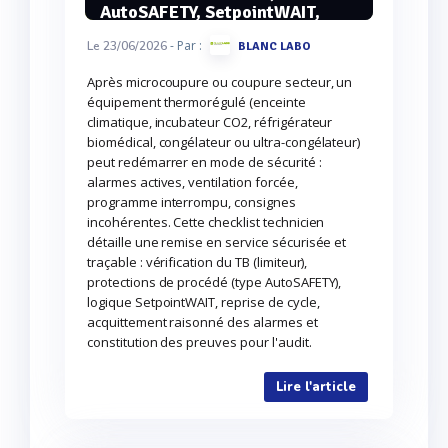
AutoSAFETY, SetpointWAIT,
reprise programme, alarmes)
- Par :
Le 23/06/2026
BLANC LABO
Après microcoupure ou coupure secteur, un
équipement thermorégulé (enceinte
climatique, incubateur CO2, réfrigérateur
biomédical, congélateur ou ultra-congélateur)
peut redémarrer en mode de sécurité :
alarmes actives, ventilation forcée,
programme interrompu, consignes
incohérentes. Cette checklist technicien
détaille une remise en service sécurisée et
traçable : vérification du TB (limiteur),
protections de procédé (type AutoSAFETY),
logique SetpointWAIT, reprise de cycle,
acquittement raisonné des alarmes et
constitution des preuves pour l'audit.
Lire l'article