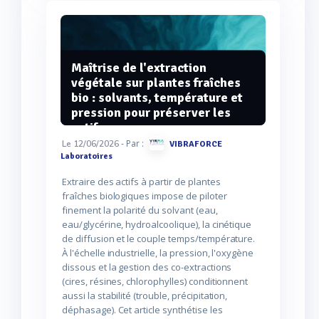
Maîtrise de l'extraction
végétale sur plantes fraîches
bio : solvants, température et
pression pour préserver les
actifs
- Par :
Le 12/06/2026
VIBRAFORCE
Laboratoires
Extraire des actifs à partir de plantes
fraîches biologiques impose de piloter
finement la polarité du solvant (eau,
eau/glycérine, hydroalcoolique), la cinétique
de diffusion et le couple temps/température.
À l'échelle industrielle, la pression, l'oxygène
dissous et la gestion des co-extractions
(cires, résines, chlorophylles) conditionnent
aussi la stabilité (trouble, précipitation,
déphasage). Cet article synthétise les