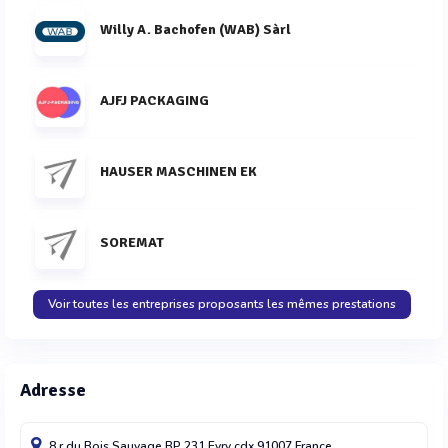
Willy A. Bachofen (WAB) Sàrl
AJFJ PACKAGING
HAUSER MASCHINEN EK
SOREMAT
Voir toutes les entreprises proposants les mêmes prestations
Adresse
8 r du Bois Sauvage BP 231
Evry cdx
91007
France