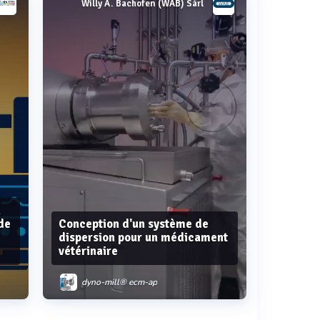
Willy A. Bachofen (WAB) Sàrl
n
de
Conception d'un système de
dispersion pour un médicament
vétérinaire
dyno-mill® ecm-ap
dyno-mill ecm-ap 05