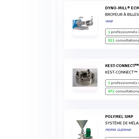
DYNO-MILL® EC
BROYEUR À BILLE
WAB
1
professionnels 
521
consultations
KEST-CONNECT
KEST-CONNECT™
1
professionnels 
672
consultations
POLYMEL SMP
SYSTÈME DE MÉLA
PIERRE GUERIN®