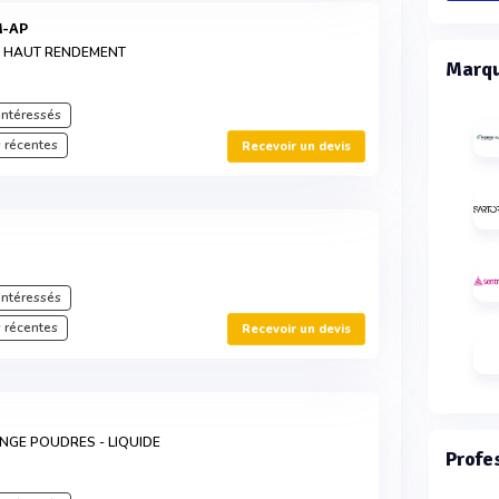
M-AP
S HAUT RENDEMENT
Marqu
intéressés
 récentes
Recevoir un devis
™
intéressés
 récentes
Recevoir un devis
NGE POUDRES - LIQUIDE
Profe