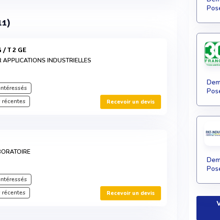
Pose
11)
 / T 2 GE
APPLICATIONS INDUSTRIELLES
Dema
intéressés
Pose
 récentes
Recevoir un devis
BORATOIRE
Dema
Pose
intéressés
 récentes
Recevoir un devis
V