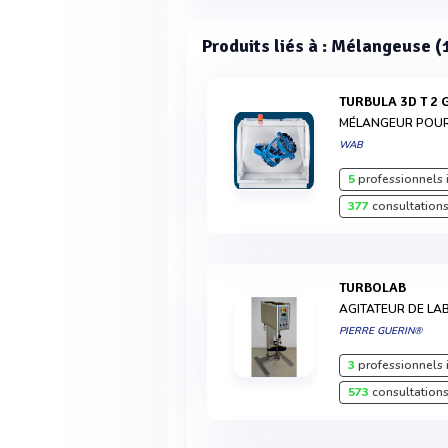
Produits liés à : Mélangeuse (
TURBULA 3D T 2 G
MÉLANGEUR POUR 
WAB
5
professionnels 
377
consultations
TURBOLAB
AGITATEUR DE LA
PIERRE GUERIN®
3
professionnels 
573
consultations