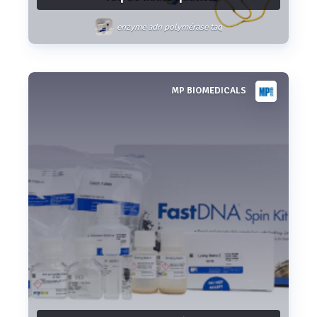
enzyme adn polymérase taq
MP BIOMEDICALS
Voir plus