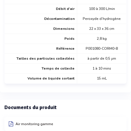
Débit d'air
100 à 300 L/min
Décontamination
Peroxyde d’hydrogène
Dimensions
22 x 33 x 36 cm
Poids
2,8 kg
Référence
P001080-CORM0-B
Tailles des particules collectées
à partir de 0,5 μm
Temps de collecte
1 à 10 mins
Volume de liquide sortant
15 mL
Documents du produit
Air monitoring gamme