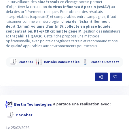
La surveillance des
bioaérosols
en élevage porcin permet
d'objectiver la circulation du
virus influenza A porcin (swIAV)
au-
delà des prélèvements cliniques. Pour obtenir des résultats
interprétables (copies/m3) et comparables entre campagnes, il faut
raisonner comme en métrologie :
choix de l'échantillonneur
,
débit (L/min)
,
volume d'air (m3)
,
collecte en phase liquide
,
concentration
,
RT-qPCR ciblant le gène M
, gestion des inhibiteurs
et
traçabilité QA/QC
. Cette fiche propose une méthode
opérationnelle, avec points de vigilance terrain et recommandations
de qualité applicables aux environnements poussiéreux.
Coriolis+
Coriolis Consumables
Coriolis Compact
a partagé une réalisation avec :
Bertin Technologies
Coriolis+
Le 25/02/2026