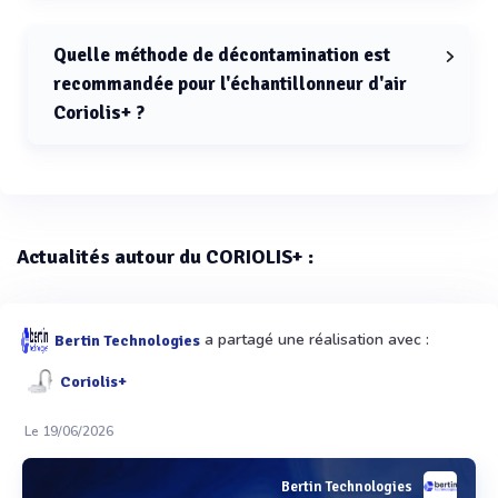
Le débit d'air maximal de l'échantillonneur d'air
Coriolis+ est de 300 L/min.
Quelle méthode de décontamination est
recommandée pour l'échantillonneur d'air
Coriolis+ ?
La méthode de décontamination recommandée pour
l'échantillonneur d'air Coriolis+ est le peroxyde
d’hydrogène.
Actualités autour du CORIOLIS+ :
a partagé une réalisation avec :
Bertin Technologies
Coriolis+
Le 19/06/2026
Bertin Technologies