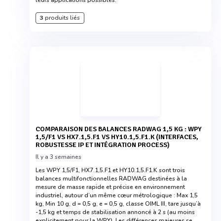
leurs applications possibles.
3
produits liés
COMPARAISON DES BALANCES RADWAG 1,5 KG : WPY
1,5/F1 VS HX7.1,5.F1 VS HY10.1,5.F1.K (INTERFACES,
ROBUSTESSE IP ET INTÉGRATION PROCESS)
Il y a 3 semaines
Les WPY 1,5/F1, HX7.1,5.F1 et HY10.1,5.F1.K sont trois
balances multifonctionnelles RADWAG destinées à la
mesure de masse rapide et précise en environnement
industriel, autour d’un même cœur métrologique : Max 1,5
kg, Min 10 g, d = 0,5 g, e = 0,5 g, classe OIML III, tare jusqu’à
-1,5 kg et temps de stabilisation annoncé à 2 s (au moins
explicitement pour la WPY). Les différences majeures se