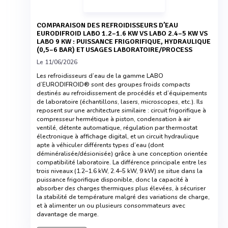
COMPARAISON DES REFROIDISSEURS D’EAU
EURODIFROID LABO 1.2–1.6 KW VS LABO 2.4–5 KW VS
LABO 9 KW : PUISSANCE FRIGORIFIQUE, HYDRAULIQUE
(0,5–6 BAR) ET USAGES LABORATOIRE/PROCESS
Le 11/06/2026
Les refroidisseurs d’eau de la gamme LABO
d’EURODIFROID® sont des groupes froids compacts
destinés au refroidissement de procédés et d’équipements
de laboratoire (échantillons, lasers, microscopes, etc.). Ils
reposent sur une architecture similaire : circuit frigorifique à
compresseur hermétique à piston, condensation à air
ventilé, détente automatique, régulation par thermostat
électronique à affichage digital, et un circuit hydraulique
apte à véhiculer différents types d’eau (dont
déminéralisée/désionisée) grâce à une conception orientée
compatibilité laboratoire. La différence principale entre les
trois niveaux (1.2–1.6 kW, 2.4–5 kW, 9 kW) se situe dans la
puissance frigorifique disponible, donc la capacité à
absorber des charges thermiques plus élevées, à sécuriser
la stabilité de température malgré des variations de charge,
et à alimenter un ou plusieurs consommateurs avec
davantage de marge.