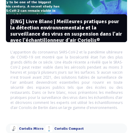
[ENG] Livre Blanc | Meilleures pratiques pour
la détection environnementale et la
surveillance des virus en suspension dans l'air
avec l'échantillonneur d'air Coriolis®
L'apparition du coronavirus SARS-CoV-2 et la pandémie ultérieure
de COVID-19 ont montré que la biosécurité était l'un des plus
grands défis de ce siècle. Une étude récente a révélé que le SRAS-
CoV-2 peut rester viable dans les aérosols pendant au moins 3
heures et jusqu'à plusieurs jours sur les surfaces. Si aucun vaccin
n'est trouvé avant 2021, des solutions fiables de surveillance de
l'air ambiant deviendront essentielles pour rouvrir en toute
sécurité des espaces publics tels que des écoles ou des
restaurants. Dans ce livre blanc, nous présentons les meilleures
pratiques pour la surveillance des virus dans les échantillons d’air
et décrivons comment les experts ont utilisé les échantillonneurs
d’air Coriolis de Bertin dans un large gamme d'environnements.
Coriolis Micro
Coriolis Compact