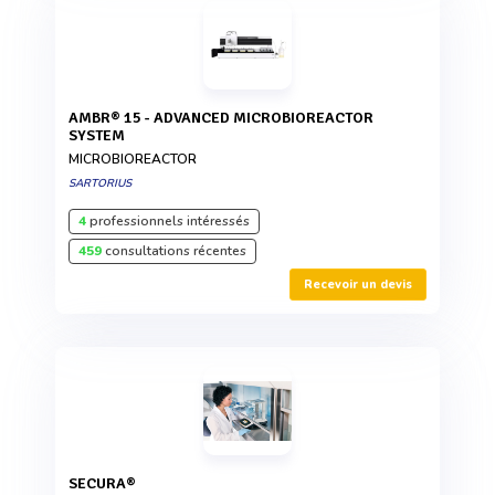
AMBR® 15 - ADVANCED MICROBIOREACTOR
SYSTEM
MICROBIOREACTOR
SARTORIUS
4
professionnels intéressés
459
consultations récentes
Recevoir un devis
SECURA®