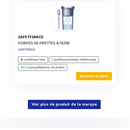
SAFETYSPACE
POINTES DE PIPETTES À FILTRE
SARTORIUS
6
contenus liés
2
professionnels intéressés
421
consultations récentes
Recevoir un devis
Voir plus de produit de la marque