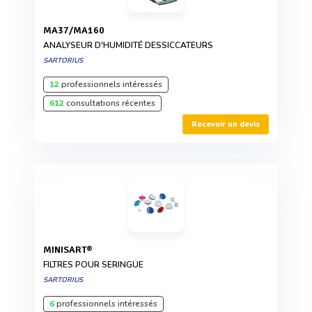
MA37/MA160
ANALYSEUR D'HUMIDITÉ DESSICCATEURS
SARTORIUS
12
professionnels intéressés
612
consultations récentes
Recevoir un devis
MINISART®
FILTRES POUR SERINGUE
SARTORIUS
6
professionnels intéressés