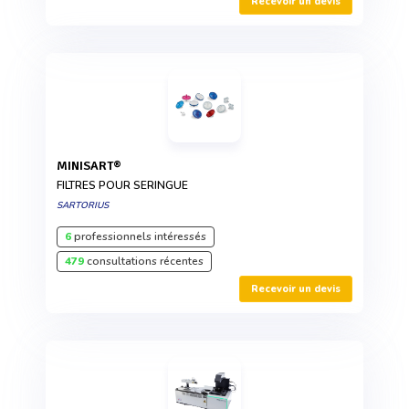
Recevoir un devis
MINISART®
FILTRES POUR SERINGUE
SARTORIUS
6
professionnels intéressés
479
consultations récentes
Recevoir un devis