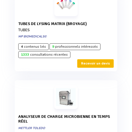
TUBES DE LYSING MATRIX (BROYAGE)
TUBES
MP BIOMEDICALS©
4
contenus liés
9
professionnels intéressés
1333
consultations récentes
Recevoir un devis
ANALYSEUR DE CHARGE MICROBIENNE EN TEMPS
RÉEL
METTLER TOLEDO