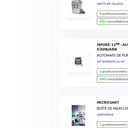
METTLER TOLEDO
8
professionnels 
593
consultations
MPURE-12™ : AUTOMATE DE PURIFICATION
D’ADN/ARN
AUTOMATE DE PUR
MP BIOMEDICALS©
6
professionnels 
999
consultations
MICROSART
BOÎTE DE MILIEU 
SARTORIUS
1
professionnels 