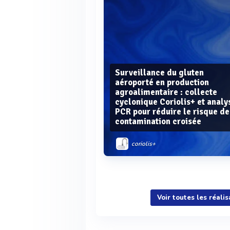
Surveillance du gluten
aéroporté en production
agroalimentaire : collecte
cyclonique Coriolis+ et analy
PCR pour réduire le risque de
contamination croisée
coriolis+
Voir plus
Voir toutes les réali