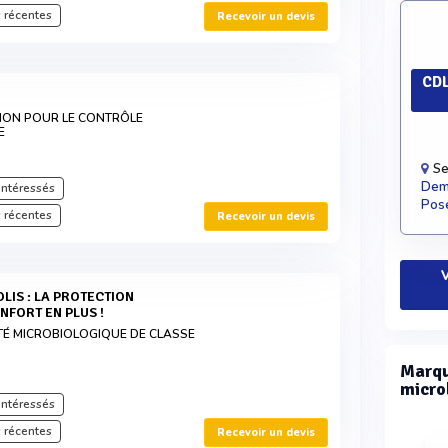
 récentes
Recevoir un devis
CDL
ATION POUR LE CONTRÔLE
E
Se
Dema
intéressés
Pose
 récentes
Recevoir un devis
V
NFORT EN PLUS !
TÉ MICROBIOLOGIQUE DE CLASSE
Marqu
micro
intéressés
 récentes
Recevoir un devis