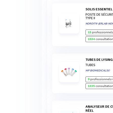
SOLIS ESSENTIE
POSTE DE SÉCURI
TYPE II
NOROIT® (ERLAB-NOR
15
professionnels
1534
consultation
TUBES DE LYSIN
TUBES
MP BIOMEDICALS©
9
professionnels 
1335
consultation
ANALYSEUR DE CHARGE MICROBIENNE EN TEMPS
RÉEL