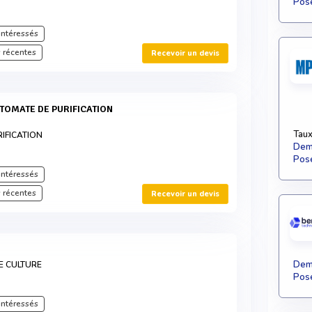
Pose
intéressés
 récentes
Recevoir un devis
Taux
IFICATION
Dema
Pose
intéressés
 récentes
Recevoir un devis
Dema
DE CULTURE
Pose
intéressés