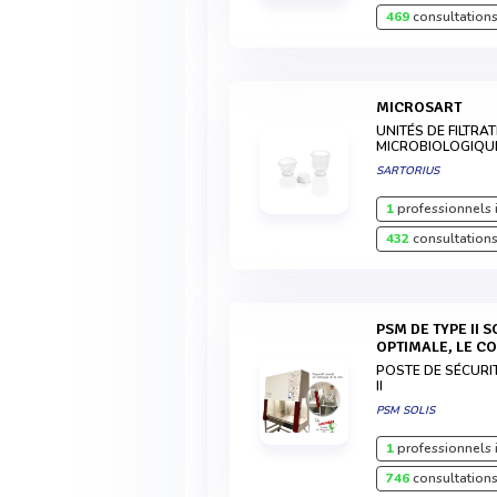
469
consultations
MICROSART
UNITÉS DE FILTR
MICROBIOLOGIQU
SARTORIUS
1
professionnels 
432
consultations
PSM DE TYPE II SOLIS : LA PROTECTION
OPTIMALE, LE CO
POSTE DE SÉCURI
II
PSM SOLIS
1
professionnels 
746
consultations