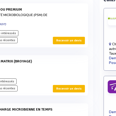
L OU PREMIUM
TÉ MICROBIOLOGIQUE (PSM) DE
OIT)
 intéressés
s récentes
Recevoir un devis
Ch
autr
Taux
Dema
G MATRIX (BROYAGE)
Pose
intéressés
s récentes
Recevoir un devis
Dema