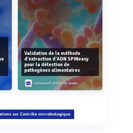
Validation de la méthode
se
d'extraction d'ADN SPINeasy
pour la détection de
pathogènes alimentaires
spineasy® dna kit for water
Voir plus
sations sur Contrôle microbiologique