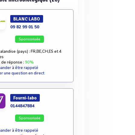
BLANC LABO
09 82 99 01 50
Sponsorisée
alandise (pays) : FR,BE,CH,ES et 4
es
 de réponse :
90%
nder à être rappelé
r une question en direct
Fourni-labo
0144847884
Sponsorisée
nder à être rappelé