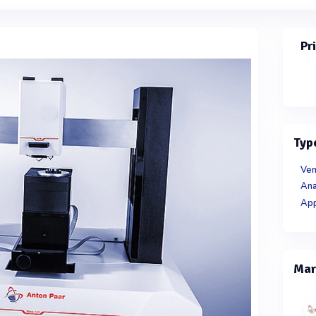
Pr
Typ
Ven
Ana
Mar