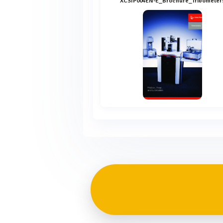
XCSIP004EN-E_Brochure_Tribometer