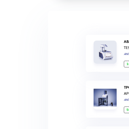
A
TE
AN
1
T
AP
AN
5