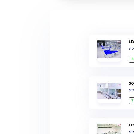
L
SI
8
S
SI
7
L
SI