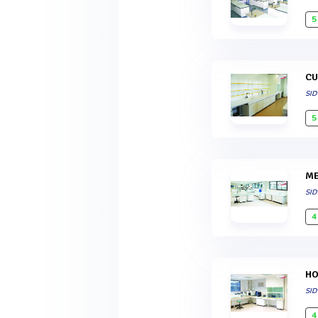
5
C
SI
5
SI
4
H
SI
4