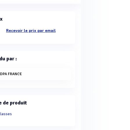
ix
Recevoir le prix par email
du par :
IDPA FRANCE
e de produit
llasses