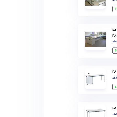
IZI
7
P
PA
MA
5
P
SO
1
P
SO