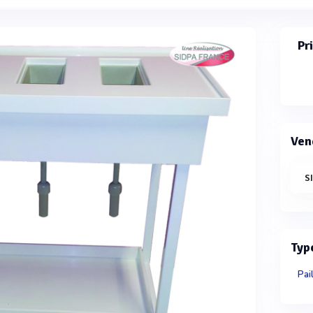
Pr
Ven
S
Typ
Pai