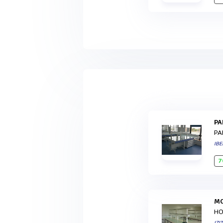
P
PA
IBE
7
HO