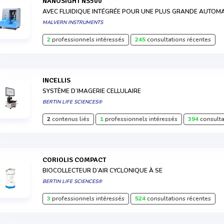
NANOSIGHT NS500
AVEC FLUIDIQUE INTÉGRÉE POUR UNE PLUS GRANDE AUTOM
MALVERN INSTRUMENTS
2
professionnels intéressés
245
consultations récentes
INCELLIS
SYSTÈME D’IMAGERIE CELLULAIRE
BERTIN LIFE SCIENCES®
2
contenus liés
1
professionnels intéressés
394
consulta
CORIOLIS COMPACT
BIOCOLLECTEUR D’AIR CYCLONIQUE À SE
BERTIN LIFE SCIENCES®
3
professionnels intéressés
524
consultations récentes