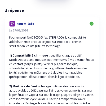
1
réponse
Fourni-labo
Le 27/06/2026
Pour un port NAC TC50.5 (ex. STERI-ADD), la compatibilité
additifs/chemin produit se joue sur trois axes : chimie,
stérilisation, et intégrité d’assemblage.
1) Compatibilité chimique :
qualifier chaque additif
(acides/bases, anti-mousse, nutriments) vis-à-vis des matériaux
en contact (corps, joints). Vérifier pH, force ionique,
solvants/tensioactifs (risque de gonflement/extraction des
joints) et éviter les mélanges préalables incompatibles
(précipitation, dénaturation) dans la ligne d’addition.
2) Maîtrise de l’autoclavage :
utiliser des contenants
autoclavables dédiés, purger l’air des volumes morts, garantir
la pénétration vapeur sur tout le trajet jusqu’au siège de vanne,
et respecter un cycle validé (F0/temps-température) avec
indicateurs. Protéger les solutions thermosensibles : stériliser