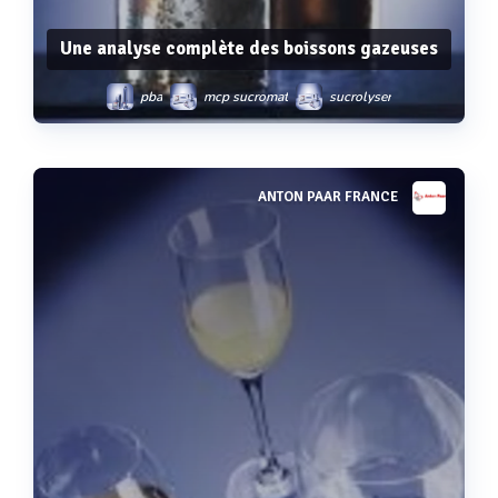
Une analyse complète des boissons gazeuses
pba
mcp sucromat
sucrolyser
tpo 5000
dma 5000 m
dma 4500 m
ANTON PAAR FRANCE
Voir plus