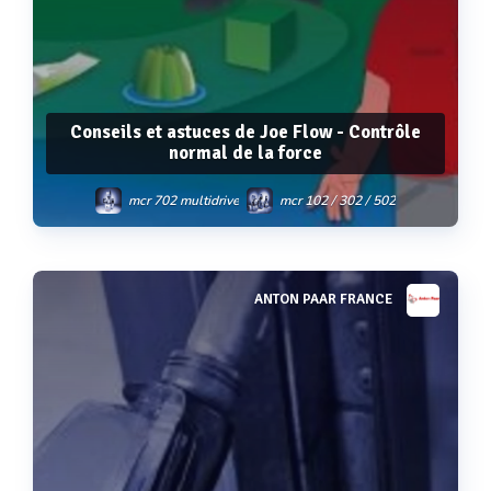
Conseils et astuces de Joe Flow - Contrôle
normal de la force
mcr 702 multidrive
mcr 102 / 302 / 502
mcr 72 / 92
mcr 102e / mcr 302e / mcr 502e
mcr 702e multidrive
ANTON PAAR FRANCE
Voir plus