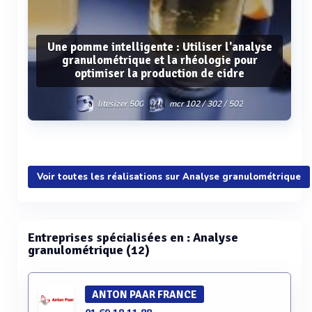
Une pomme intelligente : Utiliser l'analyse
granulométrique et la rhéologie pour
optimiser la production de cidre
litesizer 500
mcr 102 / 302 / 502
Voir plus
Voir toutes les réalisations sur Analyse granulométrique
Entreprises spécialisées en : Analyse
granulométrique (12)
ANTON PAAR FRANCE