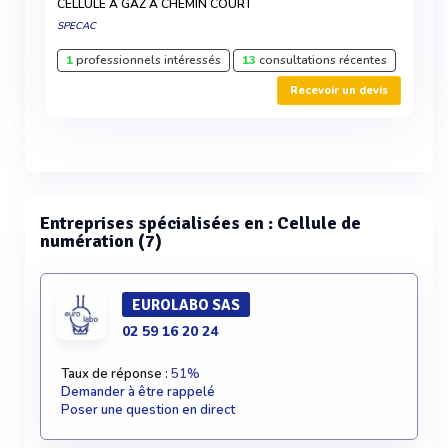
CELLULE À GAZ À CHEMIN COURT
SPECAC
1
professionnels intéressés
13
consultations récentes
Recevoir un devis
Entreprises spécialisées en : Cellule de
numération (7)
EUROLABO SAS
02 59 16 20 24
Taux de réponse :
51%
Demander à être rappelé
Poser une question en direct