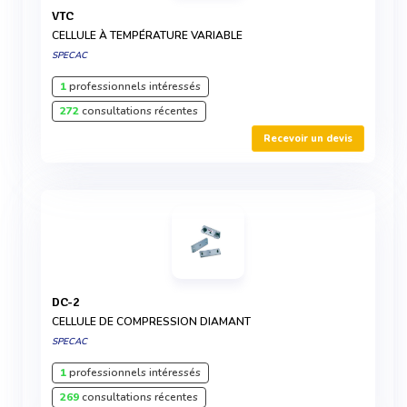
VTC
CELLULE À TEMPÉRATURE VARIABLE
SPECAC
1
professionnels intéressés
272
consultations récentes
Recevoir un devis
DC-2
CELLULE DE COMPRESSION DIAMANT
SPECAC
1
professionnels intéressés
269
consultations récentes