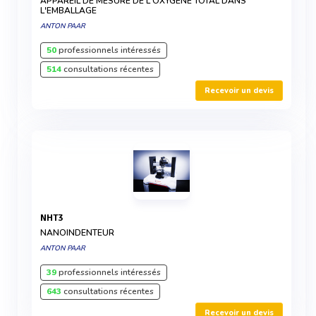
APPAREIL DE MESURE DE L'OXYGÈNE TOTAL DANS
L'EMBALLAGE
ANTON PAAR
50
professionnels intéressés
514
consultations récentes
Recevoir un devis
NHT3
NANOINDENTEUR
ANTON PAAR
39
professionnels intéressés
643
consultations récentes
Recevoir un devis