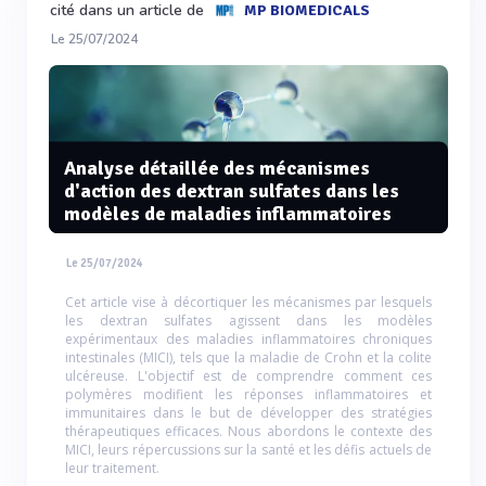
cité dans un article de
MP BIOMEDICALS
Le 25/07/2024
Analyse détaillée des mécanismes
d'action des dextran sulfates dans les
modèles de maladies inflammatoires
Le 25/07/2024
Cet article vise à décortiquer les mécanismes par lesquels
les dextran sulfates agissent dans les modèles
expérimentaux des maladies inflammatoires chroniques
intestinales (MICI), tels que la maladie de Crohn et la colite
ulcéreuse. L'objectif est de comprendre comment ces
polymères modifient les réponses inflammatoires et
immunitaires dans le but de développer des stratégies
thérapeutiques efficaces. Nous abordons le contexte des
MICI, leurs répercussions sur la santé et les défis actuels de
leur traitement.