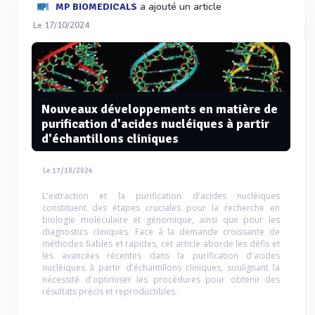
a ajouté un article
MP BIOMEDICALS
Le 17/10/2024
Nouveaux développements en matière de
purification d'acides nucléiques à partir
d'échantillons cliniques
Le 17/10/2024
L'extraction et la purification d'acides nucléiques
constituent des étapes cruciales pour la recherche en
biologie moléculaire et génomique, ainsi que pour les
diagnostics cliniques. Face à la demande croissante de
méthodes fiables et rapides, cet article aborde les défis et
les avancées récentes dans la purification d'acides
nucléiques à partir d'échantillons cliniques, soulignant la
nécessité d'optimiser les procédures pour obtenir des
résultats précis et reproductibles.