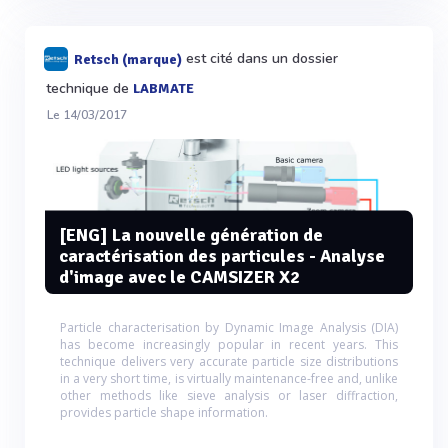
est cité dans un dossier
Retsch (marque)
technique de
LABMATE
Le 14/03/2017
[ENG] La nouvelle génération de
caractérisation des particules - Analyse
d'image avec le CAMSIZER X2
Particle characterisation by Dynamic Image Analysis (DIA)
has become increasingly popular in recent years. This
technique delivers very accurate particle size distributions
in a very short time, is virtually maintenance-free and, unlike
other methods like sieve analysis or laser diffraction,
provides particle shape information.