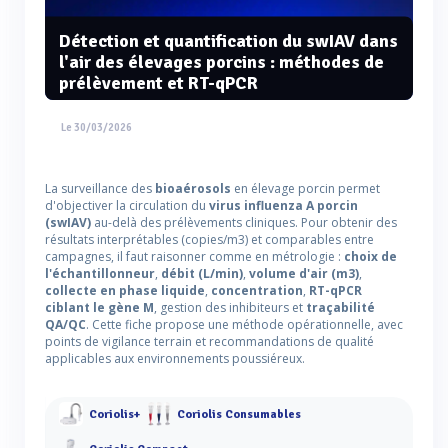
Détection et quantification du swIAV dans
l'air des élevages porcins : méthodes de
prélèvement et RT-qPCR
Le 30/03/2026
La surveillance des
bioaérosols
en élevage porcin permet
d'objectiver la circulation du
virus influenza A porcin
(swIAV)
au-delà des prélèvements cliniques. Pour obtenir des
résultats interprétables (copies/m3) et comparables entre
campagnes, il faut raisonner comme en métrologie :
choix de
l'échantillonneur
,
débit (L/min)
,
volume d'air (m3)
,
collecte en phase liquide
,
concentration
,
RT-qPCR
ciblant le gène M
, gestion des inhibiteurs et
traçabilité
QA/QC
. Cette fiche propose une méthode opérationnelle, avec
points de vigilance terrain et recommandations de qualité
applicables aux environnements poussiéreux.
Coriolis+
Coriolis Consumables