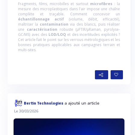
Fragments, films, microbilles et surtout
microfibres
: la
mesure des microplastiques dans l'air impose une chaîne
complète et traçable. Comment concevoir un
échantillonnage actif
(volume, débit, efficacité),
maîtriser la
contamination
via des blancs, puis réaliser
une
caractérisation
robuste (µFTIR/µRaman, pyrolyse-
GC/MS) avec des
LOD/LOQ
et des incertitudes explicités ?
Cet article fait le point sur les verrous métrologiques et les
bonnes pratiques applicables aux campagnes terrain et
multi-sites.
a ajouté un article
Bertin Technologies
Le 30/03/2026