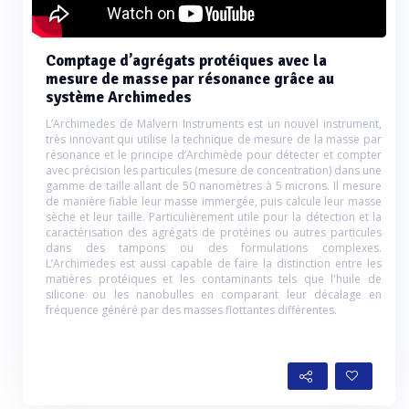
Comptage d’agrégats protéiques avec la
mesure de masse par résonance grâce au
système Archimedes
L’Archimedes de Malvern Instruments est un nouvel instrument,
très innovant qui utilise la technique de mesure de la masse par
résonance et le principe d’Archimède pour détecter et compter
avec précision les particules (mesure de concentration) dans une
gamme de taille allant de 50 nanomètres à 5 microns. Il mesure
de manière fiable leur masse immergée, puis calcule leur masse
sèche et leur taille. Particulièrement utile pour la détection et la
caractérisation des agrégats de protéines ou autres particules
dans des tampons ou des formulations complexes.
L’Archimedes est aussi capable de faire la distinction entre les
matières protéiques et les contaminants tels que l'huile de
silicone ou les nanobulles en comparant leur décalage en
fréquence généré par des masses flottantes différentes.