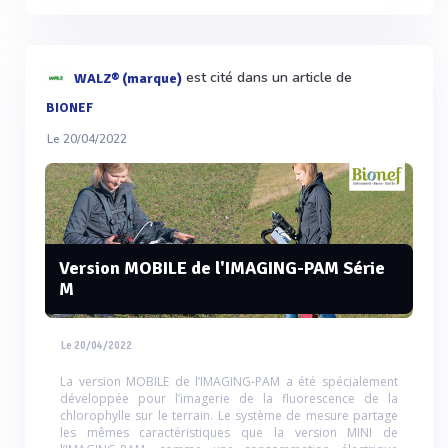
est cité dans un article de
WALZ® (marque)
BIONEF
Le 20/04/2022
Version MOBILE de l'IMAGING-PAM Série
M
Le 20/04/2022
La version MOBILE de l’IMAGING-PAM a été spécialement
développée pour l’imagerie de la fluorescence de la
chlorophylle sur le terrain. Le système de mesure partage
les mêmes caractéristiques que la version MINI de