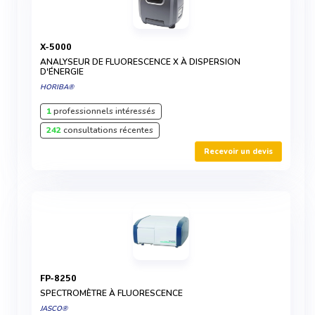
X-5000
ANALYSEUR DE FLUORESCENCE X À DISPERSION
D'ÉNERGIE
HORIBA®
1
professionnels intéressés
242
consultations récentes
Recevoir un devis
FP-8250
SPECTROMÈTRE À FLUORESCENCE
JASCO®