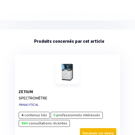
Produits concernés par cet article
ZETIUM
SPECTROMÈTRE
PANALYTICAL
4
contenus liés
5
professionnels intéressés
964
consultations récentes
Recevoir un devis