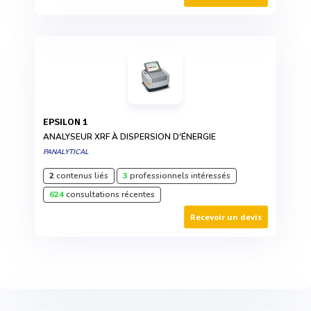
EPSILON 1
ANALYSEUR XRF À DISPERSION D'ÉNERGIE
PANALYTICAL
2
contenus liés
3
professionnels intéressés
624
consultations récentes
Recevoir un devis