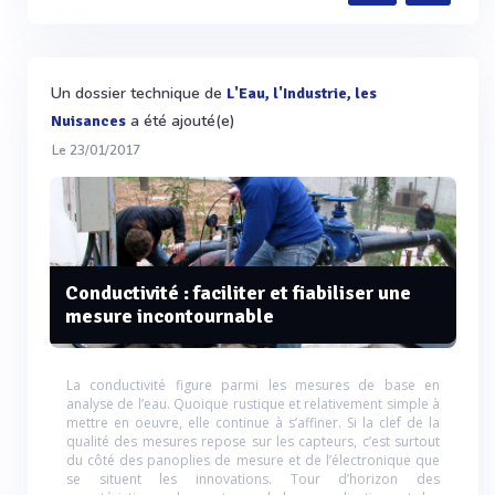
Un dossier technique de
L'Eau, l'Industrie, les
a été ajouté(e)
Nuisances
Le 23/01/2017
Conductivité : faciliter et fiabiliser une
mesure incontournable
La conductivité figure parmi les mesures de base en
analyse de l’eau. Quoique rustique et relativement simple à
mettre en oeuvre, elle continue à s’affiner. Si la clef de la
qualité des mesures repose sur les capteurs, c’est surtout
du côté des panoplies de mesure et de l’électronique que
se situent les innovations. Tour d’horizon des