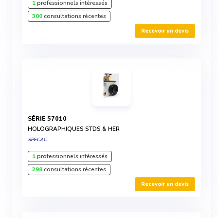
1
professionnels intéressés
300
consultations récentes
Recevoir un devis
SÉRIE 57010
HOLOGRAPHIQUES STDS & HER
SPECAC
1
professionnels intéressés
298
consultations récentes
Recevoir un devis