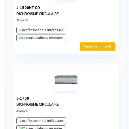
J-1500HT-CD
DICHROÏSME CIRCULAIRE
JASCO®
1
professionnels intéressés
201
consultations récentes
Recevoir un devis
J-1700
DICHROÏSME CIRCULAIRE
JASCO®
1
professionnels intéressés
187
consultations récentes