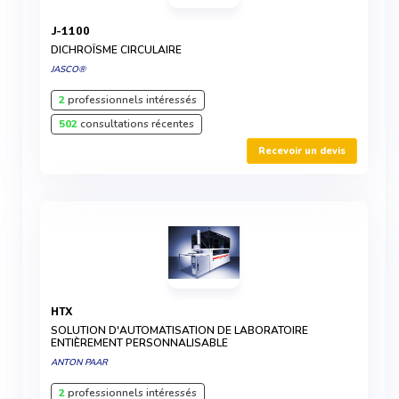
J-1100
DICHROÏSME CIRCULAIRE
JASCO®
2
professionnels intéressés
502
consultations récentes
Recevoir un devis
HTX
SOLUTION D'AUTOMATISATION DE LABORATOIRE
ENTIÈREMENT PERSONNALISABLE
ANTON PAAR
2
professionnels intéressés