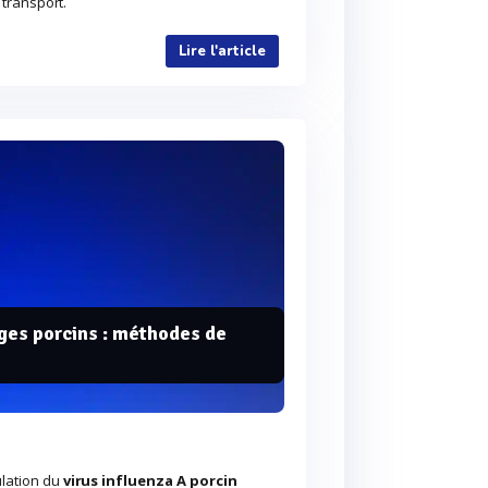
 transport.
Lire l'article
ages porcins : méthodes de
ulation du
virus influenza A porcin