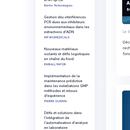
et RT-qPCR
A
Bertin Technologies
s
Gestion des interférences
PCR dues aux inhibiteurs
environnementaux dans les
Le 1
extractions d'ADN
MP BIOMEDICALS
Déc
rech
Nouveaux matériaux
fond
isolants et défis logistiques
en chaîne du froid
EMBALL'INFOR
Implémentation de la
maintenance prédictive
dans les installations GMP :
méthodes et retours
d'expérience
PIERRE GUERIN
Défis et solutions dans
l'intégration de
l'automatisation d'analyse
en laboratoire