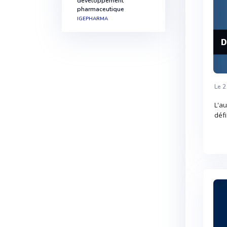
développement
pharmaceutique
IGEPHARMA
D
Le 2
L'au
défi