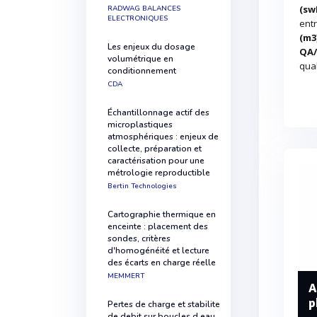
(sw
RADWAG BALANCES
ELECTRONIQUES
ent
(m3
Les enjeux du dosage
QA
volumétrique en
qua
conditionnement
CDA
Échantillonnage actif des
microplastiques
atmosphériques : enjeux de
collecte, préparation et
caractérisation pour une
métrologie reproductible
Bertin Technologies
Cartographie thermique en
enceinte : placement des
sondes, critères
d'homogénéité et lecture
des écarts en charge réelle
MEMMERT
A
p
Pertes de charge et stabilite
de debit sur boucles d eau