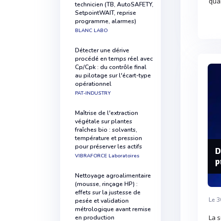
qual
technicien (TB, AutoSAFETY,
SetpointWAIT, reprise
programme, alarmes)
BLANC LABO
Détecter une dérive
procédé en temps réel avec
Cp/Cpk : du contrôle final
au pilotage sur l'écart-type
opérationnel
PAT-INDUSTRY
Maîtrise de l'extraction
végétale sur plantes
fraîches bio : solvants,
température et pression
pour préserver les actifs
D
VIBRAFORCE Laboratoires
p
Nettoyage agroalimentaire
(mousse, rinçage HP) :
effets sur la justesse de
Le 3
pesée et validation
métrologique avant remise
La 
en production