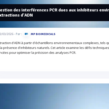
estion des interférences PCR dues aux inhibiteurs env
xtractions d'ADN
- Par :
2/03/2026
MP BIOMEDICALS
traction d'ADN à partir d'échantillons environnementaux complexes, tels qu
la présence d'inhibiteurs naturels. Cet article examine les défis technique
ncées pour optimiser la précision des analyses PCR.