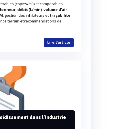
prétables (copies/m3) et comparables
llonneur
,
débit (L/min)
,
volume d'air
 M
, gestion des inhibiteurs et
traçabilité
lance terrain et recommandations de
Lire l'article
roidissement dans l'industrie