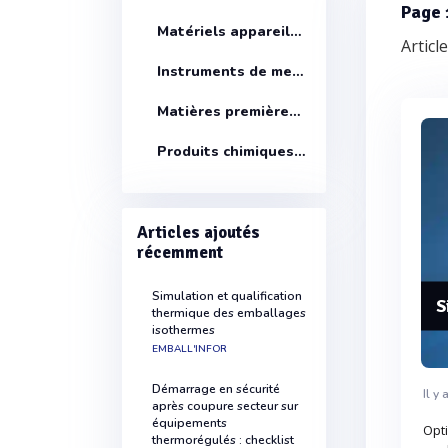
Page 
Matériels appareils et équipements
Articl
Instruments de mesure
Matières premières pour laboratoires
Produits chimiques pour laboratoires
Articles ajoutés
récemment
Simulation et qualification
S
thermique des emballages
isothermes
EMBALL'INFOR
Démarrage en sécurité
Il y
après coupure secteur sur
équipements
Opt
thermorégulés : checklist