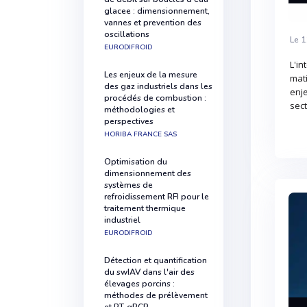
glacee : dimensionnement,
vannes et prevention des
oscillations
Le 1
EURODIFROID
L'in
Les enjeux de la mesure
mati
des gaz industriels dans les
enje
procédés de combustion :
sect
méthodologies et
perspectives
HORIBA FRANCE SAS
Optimisation du
dimensionnement des
systèmes de
refroidissement RFI pour le
traitement thermique
industriel
EURODIFROID
Détection et quantification
du swIAV dans l'air des
élevages porcins :
méthodes de prélèvement