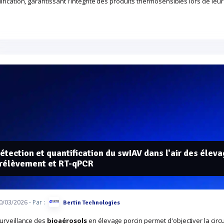
ification, garantissant l'intégrité des produits thermosensibles lors de leur
étection et quantification du swIAV dans l'air des élev
rélèvement et RT-qPCR
- Par :
0/03/2026
Bertin Technologies
surveillance des
bioaérosols
en élevage porcin permet d'objectiver la circ