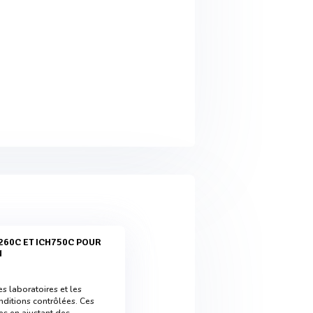
N
s laboratoires et les
nditions contrôlées. Ces