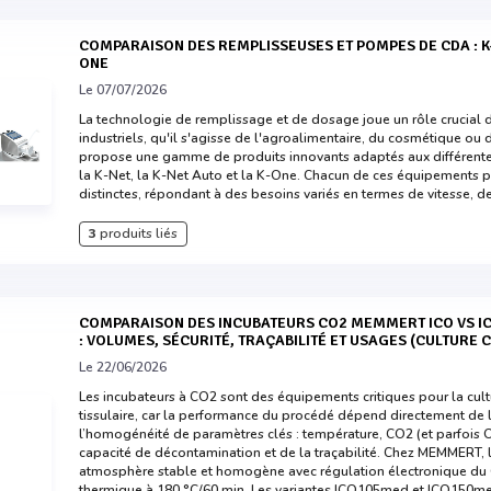
COMPARAISON DES REMPLISSEUSES ET POMPES DE CDA : K-NET, K-NET AUTO ET K-
ONE
Le 07/07/2026
La technologie de remplissage et de dosage joue un rôle crucial
industriels, qu'il s'agisse de l'agroalimentaire, du cosmétique ou 
propose une gamme de produits innovants adaptés aux différente
la K-Net, la K-Net Auto et la K-One. Chacun de ces équipements p
distinctes, répondant à des besoins variés en termes de vitesse, de
3
produits liés
COMPARAISON DES INCUBATEURS CO2 MEMMERT ICO VS ICO105MED VS ICO150MED
: VOLUMES, SÉCURITÉ, TRAÇABILITÉ ET USAGES (CULTURE C
Le 22/06/2026
Les incubateurs à CO2 sont des équipements critiques pour la cultu
tissulaire, car la performance du procédé dépend directement de la
l’homogénéité de paramètres clés : température, CO2 (et parfois O2
capacité de décontamination et de la traçabilité. Chez MEMMERT,
atmosphère stable et homogène avec régulation électronique du C
thermique à 180 °C/60 min. Les variantes ICO105med et ICO150me