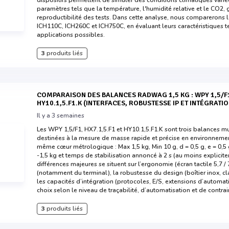
dispositifs permettent de simuler des conditions climatiques varié
paramètres tels que la température, l'humidité relative et le CO2, g
reproductibilité des tests. Dans cette analyse, nous comparerons 
ICH110C, ICH260C et ICH750C, en évaluant leurs caractéristiques t
applications possibles.
3
produits liés
COMPARAISON DES BALANCES RADWAG 1,5 KG : WPY 1,5/F1 VS HX7.1,5.F1 VS
HY10.1,5.F1.K (INTERFACES, ROBUSTESSE IP ET INTÉGRATI
Il y a 3 semaines
Les WPY 1,5/F1, HX7.1,5.F1 et HY10.1,5.F1.K sont trois balances
destinées à la mesure de masse rapide et précise en environnement
même cœur métrologique : Max 1,5 kg, Min 10 g, d = 0,5 g, e = 0,5 g,
-1,5 kg et temps de stabilisation annoncé à 2 s (au moins explici
différences majeures se situent sur l’ergonomie (écran tactile 5,7 / 7
(notamment du terminal), la robustesse du design (boîtier inox, cl
les capacités d’intégration (protocoles, E/S, extensions d’automati
choix selon le niveau de traçabilité, d’automatisation et de contra
3
produits liés