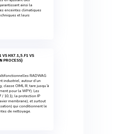
es en ajustant des
arantissant ainsi la
les enceintes climatiques
echniques et leurs
ON PROCESS)
 multifonctionnelles RADWAG
 industriel, autour d’un
 classe OIML III, tare jusqu’à
tement pour la WPY). Les
 / 10,1), la protection IP
avier membrane), et surtout
sation) qui conditionnent le
intes de nettoyage.