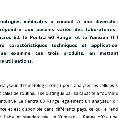
hnologies médicales a conduit à une diversific
répondre aux besoins variés des laboratoires
Micros 60, le Pentra 60 Range, et le Yumizen 
rs caractéristiques techniques et application
ique examine ces trois produits, en mettan
s utilisations.
nalyseur d'hématologie conçu pour analyser les cellules 
icales de routine. Il se distingue par sa capacité à fournir 
r intuitive. Le Pentra 60 Range, également un analyseur d
e et est disponible dans différents pays, ce qui le rend
on fiable et standardisée. Le Yumizen H Range offre un