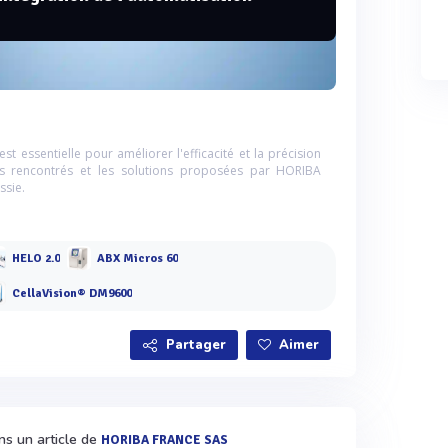
st essentielle pour améliorer l'efficacité et la précision
is rencontrés et les solutions proposées par HORIBA
ssie.
HELO 2.0
ABX Micros 60
CellaVision® DM9600
Partager
Aimer
ns un article de
HORIBA FRANCE SAS