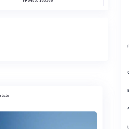
FR54837150366
rticle