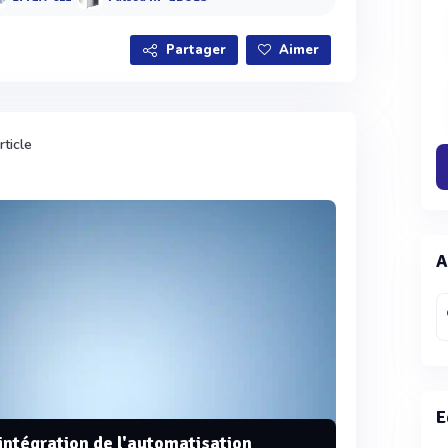
Partager
Aimer
rticle
A
E
'intégration de l'automatisation