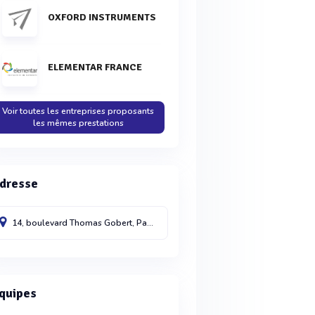
OXFORD INSTRUMENTS
ELEMENTAR FRANCE
Voir toutes les entreprises proposants
les mêmes prestations
dresse
14, boulevard Thomas Gobert, Passage Jobin Yvon, CS 45002
PALAISEAU
9
quipes