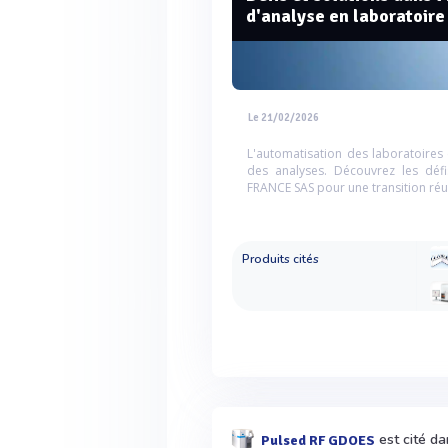
d'analyse en laboratoire
Le 21/02/2026
L'automatisation des laboratoires e
des analyses. Découvrez les déf
FRANCE SAS pour une transition réu
Produits cités
est cité da
Pulsed RF GDOES