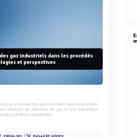
E
m
des gaz industriels dans les procédés
logies et perspectives
es pour la mesure des gaz industriels dans les procédés
les solutions de détection de gaz et leur importance
rité des opérations industrielles.
EMGA-921
Pulsed RF GDOES