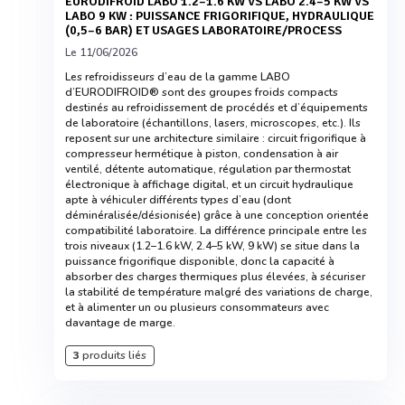
EURODIFROID LABO 1.2–1.6 KW VS LABO 2.4–5 KW VS
LABO 9 KW : PUISSANCE FRIGORIFIQUE, HYDRAULIQUE
(0,5–6 BAR) ET USAGES LABORATOIRE/PROCESS
Le 11/06/2026
Les refroidisseurs d’eau de la gamme LABO
d’EURODIFROID® sont des groupes froids compacts
destinés au refroidissement de procédés et d’équipements
de laboratoire (échantillons, lasers, microscopes, etc.). Ils
reposent sur une architecture similaire : circuit frigorifique à
compresseur hermétique à piston, condensation à air
ventilé, détente automatique, régulation par thermostat
électronique à affichage digital, et un circuit hydraulique
apte à véhiculer différents types d’eau (dont
déminéralisée/désionisée) grâce à une conception orientée
compatibilité laboratoire. La différence principale entre les
trois niveaux (1.2–1.6 kW, 2.4–5 kW, 9 kW) se situe dans la
puissance frigorifique disponible, donc la capacité à
absorber des charges thermiques plus élevées, à sécuriser
la stabilité de température malgré des variations de charge,
et à alimenter un ou plusieurs consommateurs avec
davantage de marge.
3
produits liés