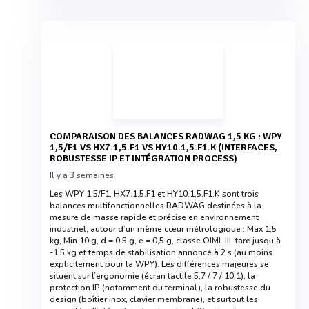
COMPARAISON DES BALANCES RADWAG 1,5 KG : WPY
1,5/F1 VS HX7.1,5.F1 VS HY10.1,5.F1.K (INTERFACES,
ROBUSTESSE IP ET INTÉGRATION PROCESS)
Il y a 3 semaines
Les WPY 1,5/F1, HX7.1,5.F1 et HY10.1,5.F1.K sont trois
balances multifonctionnelles RADWAG destinées à la
mesure de masse rapide et précise en environnement
industriel, autour d’un même cœur métrologique : Max 1,5
kg, Min 10 g, d = 0,5 g, e = 0,5 g, classe OIML III, tare jusqu’à
-1,5 kg et temps de stabilisation annoncé à 2 s (au moins
explicitement pour la WPY). Les différences majeures se
situent sur l’ergonomie (écran tactile 5,7 / 7 / 10,1), la
protection IP (notamment du terminal), la robustesse du
design (boîtier inox, clavier membrane), et surtout les