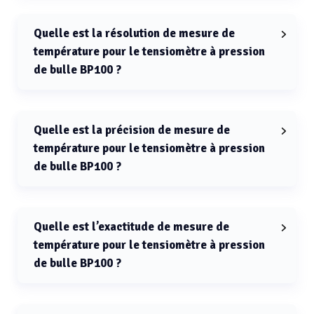
La plage de température (régulation) pour le
tensiomètre à pression de bulle BP100 est de -10 à 130
°C.
Quelle est la résolution de mesure de
température pour le tensiomètre à pression
de bulle BP100 ?
La résolution de mesure de température pour le
tensiomètre à pression de bulle BP100 est 0.01 °C.
Quelle est la précision de mesure de
température pour le tensiomètre à pression
de bulle BP100 ?
La précision de mesure de température pour le
tensiomètre à pression de bulle BP100 est ±0.05 °C.
Quelle est l’exactitude de mesure de
température pour le tensiomètre à pression
de bulle BP100 ?
L’exactitude de mesure de température pour le
tensiomètre à pression de bulle BP100 est ±0.5 °C.