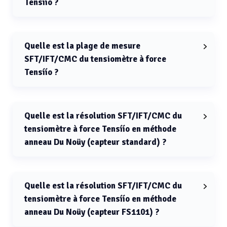
Tensíío ?
La course de la platine d’échantillon du tensiomètre à
force Tensíío est de 120 mm.
Quelle est la plage de mesure
SFT/IFT/CMC du tensiomètre à force
Tensíío ?
La plage de mesure SFT/IFT/CMC du tensiomètre à force
Tensíío est de 1 à 2000 mN/m.
Quelle est la résolution SFT/IFT/CMC du
tensiomètre à force Tensíío en méthode
anneau Du Noüy (capteur standard) ?
La résolution SFT/IFT/CMC du tensiomètre à force
Tensíío en méthode anneau Du Noüy avec capteur
standard est de 0.01 mN/m.
Quelle est la résolution SFT/IFT/CMC du
tensiomètre à force Tensíío en méthode
anneau Du Noüy (capteur FS1101) ?