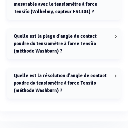
mesurable avec le tensiomètre à force
Tensíío (Wilhelmy, capteur FS1101) ?
Le diamètre minimal de fibre mesurable avec le
tensiomètre à force Tensíío (Wilhelmy, capteur FS1101)
est de 7 µm.
Quelle est la plage d’angle de contact
poudre du tensiomètre à force Tensíío
(méthode Washburn) ?
La plage d’angle de contact poudre du tensiomètre à
force Tensíío (méthode Washburn) est de 0 à 90°.
Quelle est la résolution d’angle de contact
poudre du tensiomètre à force Tensíío
(méthode Washburn) ?
La résolution d’angle de contact poudre du tensiomètre
à force Tensíío (méthode Washburn) est de 0.01°.