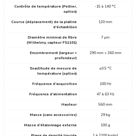
Contrôle de température (Peltier,
-15 à 140 °C
option)
Course (déplacement) de la platine
120 mm
d’échantillon
Diamètre minimal de fibre
7 µm
(Wilhelmy, capteur FS1101)
Encombrement (largeur ×
290 mm × 360 mm
profondeur)
Exactitude de mesure de
±0.5 °C
température (option)
Fréquence d’acquisition
100 Hz
Fréquence d’alimentation
47 à 63 Hz
Hauteur
560 mm
Masse (sans accessoires)
29 kg
Masse d’étalonnage externe
100 g
Plage de densité liquide
1 à 2200 kg/m³