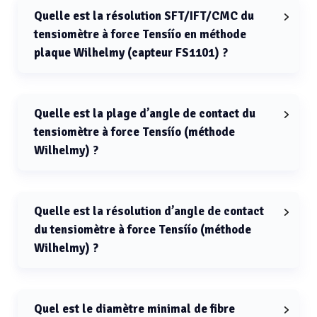
standard est de 0.02 mN/m.
Quelle est la résolution SFT/IFT/CMC du
tensiomètre à force Tensíío en méthode
plaque Wilhelmy (capteur FS1101) ?
La résolution SFT/IFT/CMC du tensiomètre à force
Tensíío en méthode plaque Wilhelmy avec capteur
FS1101 est de 0.002 mN/m.
Quelle est la plage d’angle de contact du
tensiomètre à force Tensíío (méthode
Wilhelmy) ?
La plage d’angle de contact du tensiomètre à force
Tensíío (méthode Wilhelmy) est de 0 à 180°.
Quelle est la résolution d’angle de contact
du tensiomètre à force Tensíío (méthode
Wilhelmy) ?
La résolution d’angle de contact du tensiomètre à force
Tensíío (méthode Wilhelmy) est de 0.01°.
Quel est le diamètre minimal de fibre