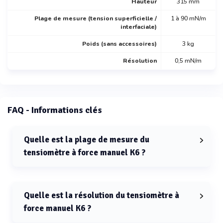
Hauteur
315 mm
Plage de mesure (tension superficielle /
1 à 90 mN/m
interfaciale)
Poids (sans accessoires)
3 kg
Résolution
0,5 mN/m
FAQ - Informations clés
Quelle est la plage de mesure du
tensiomètre à force manuel K6 ?
La plage de mesure du tensiomètre à force manuel K6
est de 1 à 90 mN/m (tension superficielle / tension
interfaciale).
Quelle est la résolution du tensiomètre à
force manuel K6 ?