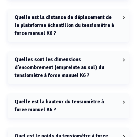
La résolution du tensiomètre à force manuel K6 est de
0,5 mN/m.
Quelle est la distance de déplacement de
la plateforme échantillon du tensiomètre à
force manuel K6 ?
La distance de déplacement de la plateforme
échantillon du tensiomètre à force manuel K6 est de 85
mm.
Quelles sont les dimensions
d’encombrement (empreinte au sol) du
tensiomètre à force manuel K6 ?
L’empreinte au sol du tensiomètre à force manuel K6
est de 230 mm × 270 mm (L × P).
Quelle est la hauteur du tensiomètre à
force manuel K6 ?
La hauteur du tensiomètre à force manuel K6 est de
315 mm.
Quel est le poids du tensiomètre à force