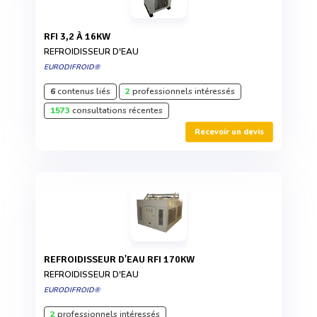
RFI 3,2 À 16KW
REFROIDISSEUR D'EAU
EURODIFROID®
6
contenus liés
2
professionnels intéressés
1573
consultations récentes
Recevoir un devis
REFROIDISSEUR D'EAU RFI 170KW
REFROIDISSEUR D'EAU
EURODIFROID®
2
professionnels intéressés