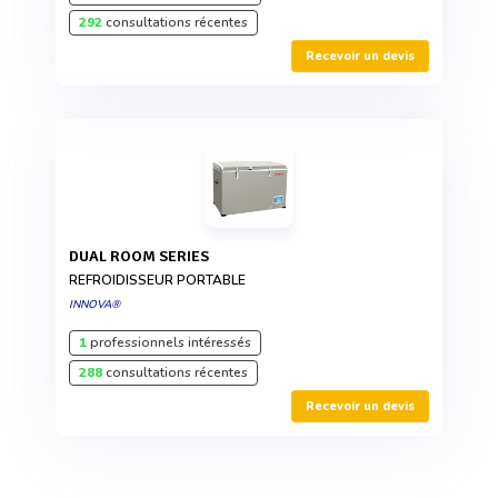
292
consultations récentes
Recevoir un devis
DUAL ROOM SERIES
REFROIDISSEUR PORTABLE
INNOVA®
1
professionnels intéressés
288
consultations récentes
Recevoir un devis