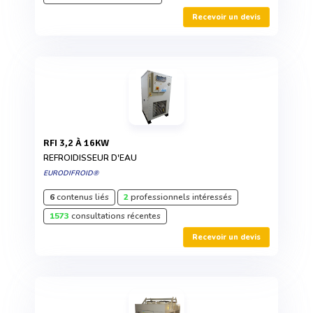
Recevoir un devis
RFI 3,2 À 16KW
REFROIDISSEUR D'EAU
EURODIFROID®
6
contenus liés
2
professionnels intéressés
1573
consultations récentes
Recevoir un devis