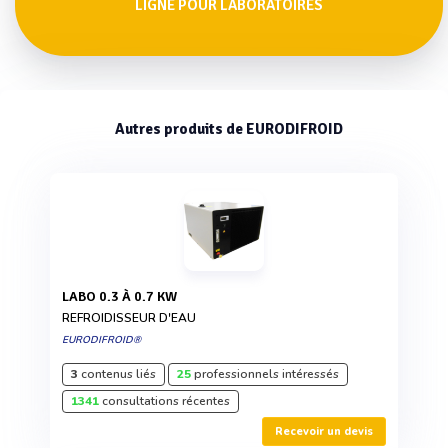
LIGNE POUR LABORATOIRES
Autres produits de EURODIFROID
LABO 0.3 À 0.7 KW
REFROIDISSEUR D'EAU
EURODIFROID®
3
contenus liés
25
professionnels intéressés
1341
consultations récentes
Recevoir un devis