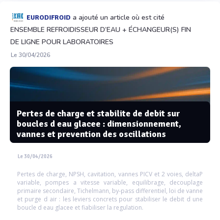
a ajouté un article où est cité
EURODIFROID
ENSEMBLE REFROIDISSEUR D’EAU + ÉCHANGEUR(S) FIN
DE LIGNE POUR LABORATOIRES
Le 30/04/2026
Pertes de charge et stabilite de debit sur
boucles d eau glacee : dimensionnement,
vannes et prevention des oscillations
Le 30/04/2026
Pertes de charge, NPSH, cavitation, vannes PICV et 2 voies, deltaP
variable, pompes a vitesse variable, equilibrage, decouplage
primaire secondaire, Tichelmann, by-pass differentiel, loi de vanne
et purge d air : les leviers concrets pour stabiliser le debit d une
boucle d eau glacee et fiabiliser la regulation.