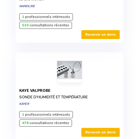
NANOLIKE
1
professionnels intéressés
510
consultations récentes
Recevoir un devis
KAYE VALPROBE
SONDE D'HUMIDITÉ ET TEMPÉRATURE
KAYE®
1
professionnels intéressés
478
consultations récentes
Recevoir un devis