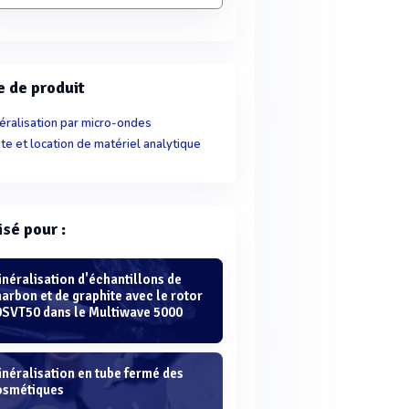
e de produit
éralisation par micro-ondes
te et location de matériel analytique
isé pour :
néralisation d'échantillons de
arbon et de graphite avec le rotor
0SVT50 dans le Multiwave 5000
néralisation en tube fermé des
osmétiques