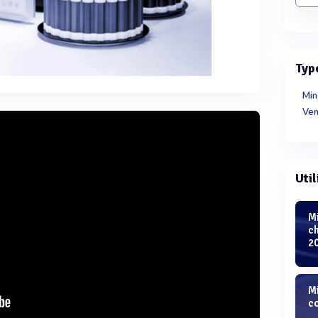
Typ
Min
Ven
Util
Mi
ch
2
Mi
c