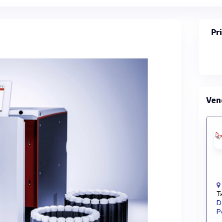
Pr
Ven
T
D
P