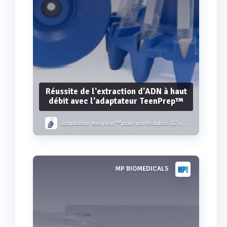
Réussite de l'extraction d'ADN à haut
débit avec l'adaptateur TeenPrep™
adaptateur teenprep™ pour porte-tubes 12 x 15 ml sur fastprep-24
MP BIOMEDICALS
Voir plus