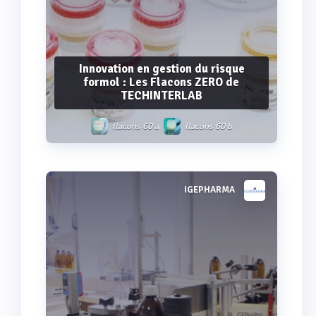
Innovation en gestion du risque
formol : Les Flacons ZERO de
TECHINTERLAB
flacons 60 a
flacons 60 b
flacons 150c
flacons 500 d & 500 p
IGEPHARMA
Voir plus